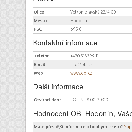
Ulice
Velkomoravská 22/4100
Město
Hodonín
PSČ
695 01
Kontaktní informace
Telefon
+420 518399111
Email
info@obi.cz
Web
www.obi.cz
Další informace
Otvírací doba
PO – NE 8:00-20:00
Hodnocení OBI Hodonín, Vaše
Máte přesnější informace o hobbymarketu?
Nap