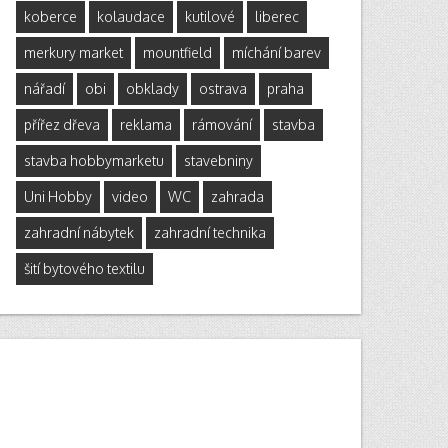
koberce
kolaudace
kutilové
liberec
merkury market
mountfield
míchání barev
nářadí
obi
obklady
ostrava
praha
přířez dřeva
reklama
rámování
stavba
stavba hobbymarketu
stavebniny
Uni Hobby
video
WC
zahrada
zahradní nábytek
zahradní technika
šití bytového textilu