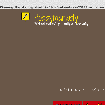
Warning
: Illegal string offset '' in
/data/web/virtuals/23188/virtual
Hobbymarkety
Přehled obchodů pro kutily a řemeslníky
AKČNÍ LETÁKY
VŠECHN