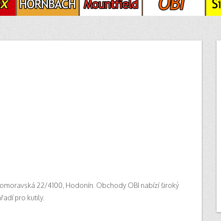
komoravská 22/4100, Hodonín. Obchody OBI nabízí široký
adí pro kutily.