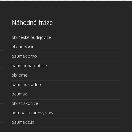
Náhodné fráze
obi české budějovice
obi hodonín
baumax brno
baumax pardubice
-
obi brno
baumax kladno
baumax
obi strakonice
hornbach karlovy vary
baumax zlín