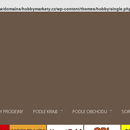
/www/domains/hobbymarkety.cz/wp-content/themes/hobby/single.ph
Y PRODEJNY
PODLE KRAJE
PODLE OBCHODU
SOR