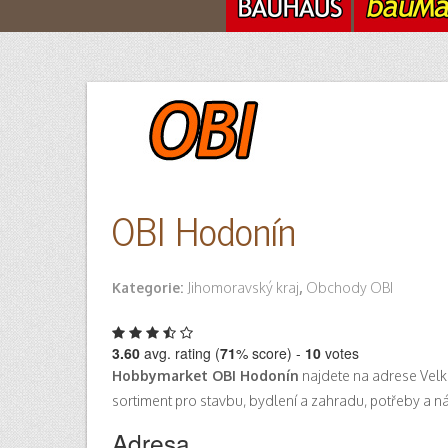
OBI Hodonín
Kategorie:
Jihomoravský kraj
,
Obchody OBI
3.60
avg. rating (
71
% score) -
10
votes
Hobbymarket OBI Hodonín
najdete na adrese Vel
sortiment pro stavbu, bydlení a zahradu, potřeby a nář
Adresa