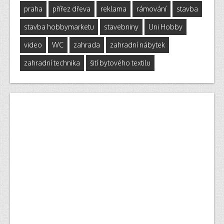
praha
přířez dřeva
reklama
rámování
stavba
stavba hobbymarketu
stavebniny
Uni Hobby
video
WC
zahrada
zahradní nábytek
zahradní technika
šití bytového textilu