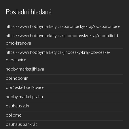
Poslední hledané
https://www hobbymarkety cz/pardubicky-kraj/obi-pardubice
https://www hobbymarkety cz/jihomoravsky-kraj/mountfield-
brno-krenova
https://www hobbymarkety cz/jihocesky-kraj/obi-ceske-
budejovice
hobby market jihlava
obi hodonín
obi české budějovice
hobby market praha
bauhaus zlín
obi brno
bauhaus pankrác