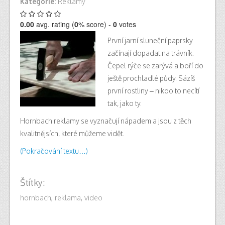
Kategorie:
Reklamy
0.00
avg. rating (
0
% score) -
0
votes
První jarní sluneční paprsky
začínají dopadat na trávník.
Čepel rýče se zarývá a boří do
ještě prochladlé půdy. Sázíš
první rostliny – nikdo to necítí
tak, jako ty.
Hornbach reklamy se vyznačují nápadem a jsou z těch
kvalitnějsích, které můžeme vidět.
(Pokračování textu…)
Štítky:
hornbach
,
reklama
,
video