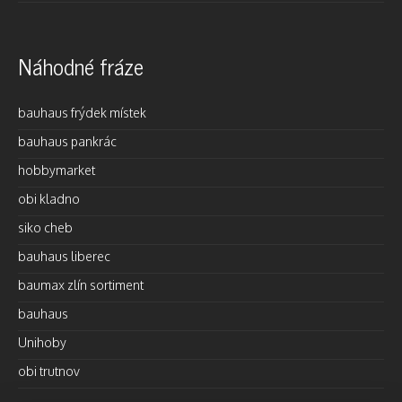
Náhodné fráze
bauhaus frýdek místek
bauhaus pankrác
hobbymarket
obi kladno
siko cheb
bauhaus liberec
baumax zlín sortiment
bauhaus
Unihoby
obi trutnov