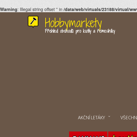
Warning
: Illegal string offset '' in
/data/web/virtuals/23188/virtual
Hobbymarkety
Přehled obchodů pro kutily a řemeslníky
AKČNÍ LETÁKY
VŠECHN