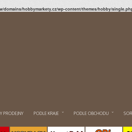
/www/domains/hobbymarkety.cz/wp-content/themes/hobby/single.ph
Y PRODEJNY
PODLE KRAJE
PODLE OBCHODU
SOR