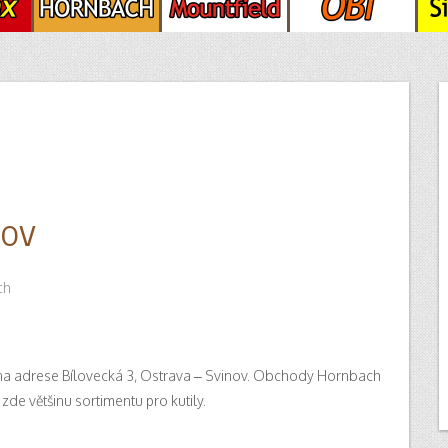
nov
ch
na adrese Bílovecká 3, Ostrava – Svinov. Obchody Hornbach
 zde většinu sortimentu pro kutily.