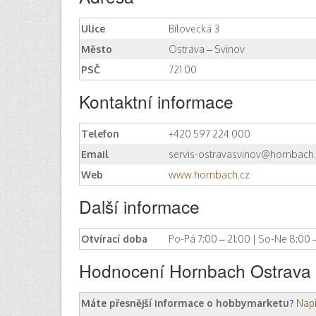
Ulice
Bílovecká 3
Město
Ostrava – Svinov
PSČ
721 00
Kontaktní informace
Telefon
+420 597 224 000
Email
servis-ostravasvinov@hornbach
Web
www.hornbach.cz
Další informace
Otvírací doba
Po-Pá 7:00 – 21:00 | So-Ne 8:00 
Hodnocení Hornbach Ostrava S
Máte přesnější informace o hobbymarketu?
Nap