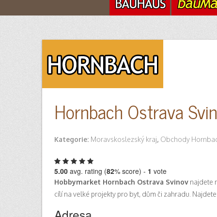
Hornbach Ostrava Svi
Kategorie:
Moravskoslezský kraj
,
Obchody Hornba
5.00
avg. rating (
82
% score) -
1
vote
Hobbymarket Hornbach Ostrava Svinov
najdete 
cílí na velké projekty pro byt, dům či zahradu. Najdete
Adresa