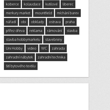
koberce
kolaudace
kutilové
liberec
merkury market
mountfield
míchání barev
nářadí
obi
obklady
ostrava
praha
přířez dřeva
reklama
rámování
stavba
stavba hobbymarketu
stavebniny
Uni Hobby
video
WC
zahrada
zahradní nábytek
zahradní technika
šití bytového textilu