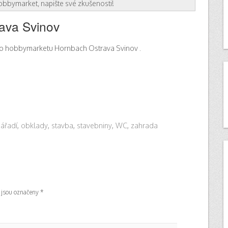
bbymarket, napište své zkušenosti!
ava Svinov
do hobbymarketu Hornbach Ostrava Svinov .
ářadí
,
obklady
,
stavba
,
stavebniny
,
WC
,
zahrada
 jsou označeny
*