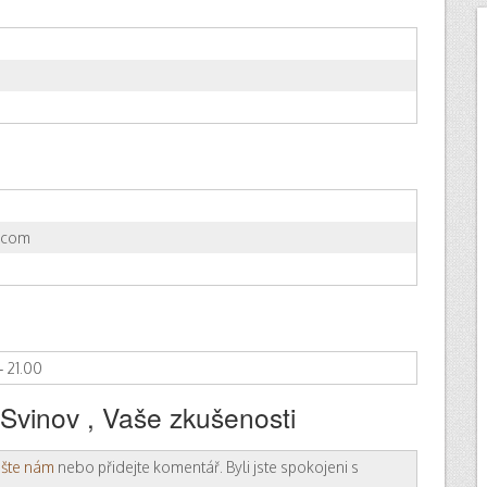
.com
– 21.00
vinov , Vaše zkušenosti
ište nám
nebo přidejte komentář. Byli jste spokojeni s