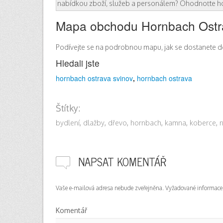
nabídkou zboží, služeb a personálem? Ohodnoťte ho
Mapa obchodu Hornbach Ostr
Podívejte se na podrobnou mapu, jak se dostanete 
Hledali jste
hornbach ostrava svinov
,
hornbach ostrava
Štítky:
bydlení
,
dlažby
,
dřevo
,
hornbach
,
kamna
,
koberce
,
n
NAPSAT KOMENTÁŘ
Vaše e-mailová adresa nebude zveřejněna.
Vyžadované informace
Komentář